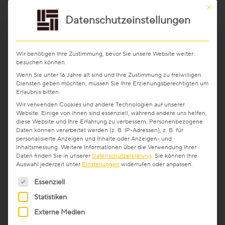
Stab-Optik
Mit die
Datenschutzeinstellungen
Strip-Optik
Wir benötigen Ihre Zustimmung, bevor Sie unsere Website weiter
besuchen können.
Wenn Sie unter 16 Jahre alt sind und Ihre Zustimmung zu freiwilligen
Diensten geben möchten, müssen Sie Ihre Erziehungsberechtigten um
Unsere Kollektionen - Ihre Vorteile
Erlaubnis bitten.
Wir verwenden Cookies und andere Technologien auf unserer
Website. Einige von ihnen sind essenziell, während andere uns helfen,
Wahrlich eine Meisterleistung
diese Website und Ihre Erfahrung zu verbessern.
Personenbezogene
Daten können verarbeitet werden (z. B. IP-Adressen), z. B. für
personalisierte Anzeigen und Inhalte oder Anzeigen- und
Weitzer Parkett schafft es seit Jahrzehnten, den
Inhaltsmessung.
Weitere Informationen über die Verwendung Ihrer
Unsere Top-Seller, Aktionen und
Daten finden Sie in unserer
Datenschutzerklärung
.
Sie können Ihre
hauseigenen, ganzheitlichen und nachhaltigen
beliebtesten Kollektionen
Auswahl jederzeit unter
Einstellungen
widerrufen oder anpassen.
Qualitätsanspruch im Kleinen wie im Großen
Es folgt eine Liste der Service-Gruppen, für die eine Ein
Essenziell
durchzusetzen. Der behutsam gewachsene
Familienbetrieb hat die Wandlung vom Kleinbetrieb
Statistiken
Professionals
zum international erfolgreichen Unternehmen
Externe Medien
ohne Qualitätsverluste vollzogen. Bei der