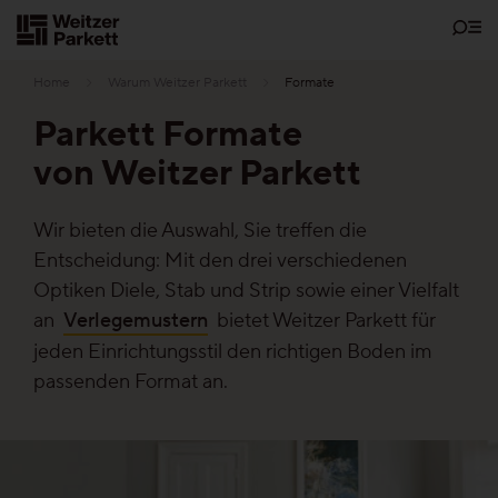
Zum
Inhalt
Home
Warum Weitzer Parkett
Formate
Parkett Formate
von Weitzer Parkett
Showrooms
Wir bieten die Auswahl, Sie treffen die
Bodenschätze
Entscheidung: Mit den drei verschiedenen
Optiken Diele, Stab und Strip sowie einer Vielfalt
Nachhaltigkeit
an
Verlegemustern
bietet Weitzer Parkett für
jeden Einrichtungsstil den richtigen Boden im
passenden Format an.
Parkett
Funktionen
Pflegefrei-Parkett