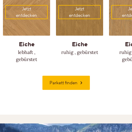
Jetzt
Jetzt
Je
entdecken
entdecken
entd
Eiche
Eiche
Ei
lebhaft
,
ruhig
,
gebürstet
ruhig
gebürstet
gebü
Parkett finden