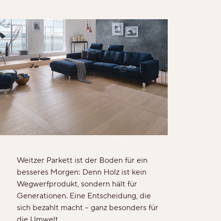
Ruhig
Lebhaft
Wild
Alle Maserungen ansehen
Lösungen
Treppen & Stiegen
Weitzer Parkett ist der Boden für ein
besseres Morgen: Denn Holz ist kein
Boden- & Sockelleisten
Wegwerfprodukt, sondern hält für
Generationen. Eine Entscheidung, die
Verlegemuster & -techniken
sich bezahlt macht – ganz besonders für
die Umwelt.