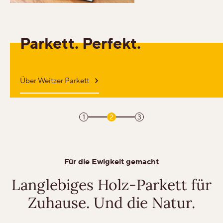
Gesund-Parkett
Movie-Time
Flüster-Parkett
Erleben Sie unsere einzigartige Geschichte
Schnell-Parkett
Mehr über Funktionen erfahren
1
2
3
Holzfarben
Für die Ewigkeit gemacht
Langlebiges Holz-Parkett für
Mehr über Farben erfahren
Zuhause. Und die Natur.
Holzmaserungen