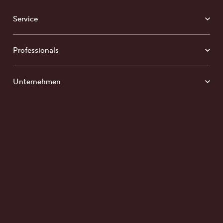
Service
Professionals
Mein Parkett finden
Unternehmen
Media
A
Klammstraße 24
8160 Weiz, Österreich
T
+43 (0) 3172 2372 - 0