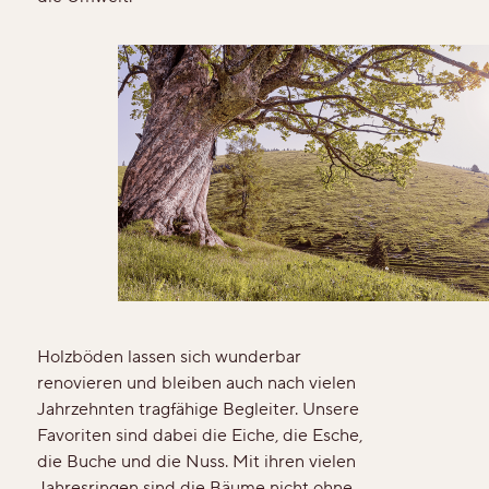
Veredelungen
Reinigung & Pflege
Aus gutem Grund
Für die Ewigkeit gemacht
Wertvoll & leistbar
Gut für die Umwelt
Holzböden lassen sich wunderbar
Holz regional aus Europa
renovieren und bleiben auch nach vielen
Jahrzehnten tragfähige Begleiter. Unsere
Dielen-Optik
Favoriten sind dabei die Eiche, die Esche,
die Buche und die Nuss. Mit ihren vielen
Jahresringen sind die Bäume nicht ohne