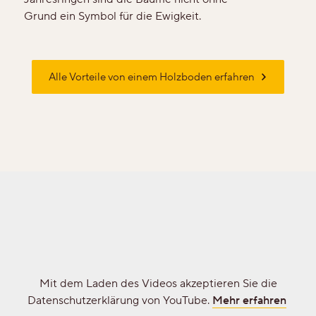
Stab-Optik
Grund ein Symbol für die Ewigkeit.
Strip-Optik
Alle Vorteile von einem Holzboden erfahren
Unsere Kollektionen - Ihre Vorteile
Unsere Top-Seller, Aktionen und
beliebtesten Kollektionen
Mit dem Laden des Videos akzeptieren Sie die
Professionals
Datenschutzerklärung von YouTube.
Mehr erfahren