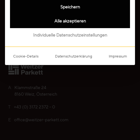
Professionals
Speichern
Ruhig
Alle akzeptieren
Unternehmen
Lebhaft
Individuelle Datenschutzeinstellungen
Media
Wild
Cookie-Details
Datenschutzerklärung
Impressum
Alle Maserungen ansehen
Lösungen
A
Klammstraße 24
8160 Weiz, Österreich
Treppen & Stiegen
T
+43 (0) 3172 2372 - 0
Boden- & Sockelleisten
E
office@weitzer-parkett.com
Verlegemuster & -techniken