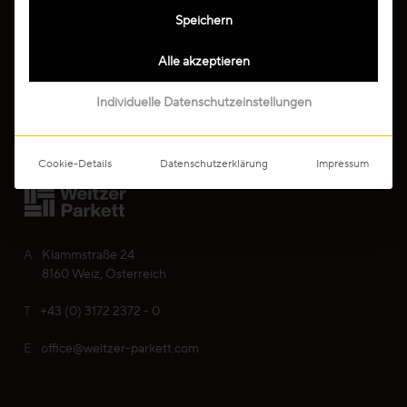
Professionals
Speichern
Ruhig
Alle akzeptieren
Unternehmen
Lebhaft
Individuelle Datenschutzeinstellungen
Media
Wild
Cookie-Details
Datenschutzerklärung
Impressum
Alle Maserungen ansehen
Lösungen
A
Klammstraße 24
8160 Weiz, Österreich
Treppen & Stiegen
T
+43 (0) 3172 2372 - 0
Boden- & Sockelleisten
E
office@weitzer-parkett.com
Verlegemuster & -techniken