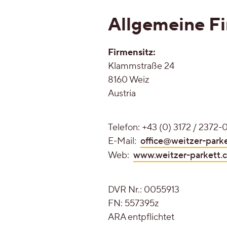
Allgemeine F
Gesund-Parkett
Aus gutem Grund
Firmensitz:
Flüster-Parkett
Klammstraße 24
Für die Ewigkeit gemacht
8160 Weiz
Schnell-Parkett
Austria
Wertvoll & leistbar
Mehr über Funktionen erfahren
Gut für die Umwelt
Telefon: +43 (0) 3172 / 2372-
E-Mail:
office@weitzer-park
Holzfarben
Holz regional aus Europa
Web:
www.weitzer-parkett.
Mehr über Farben erfahren
DVR Nr.: 0055913
FN: 557395z
Holzfarben
Holzmaserunge
ARA entpflichtet
Holzmaserungen