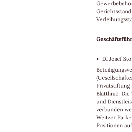
Gewerbebehör
Veredelungen
Gerichtsstand
Verleihungssta
Reinigung & Pflege
Geschäftsfüh
Aus gutem Grund
Für die Ewigkeit gemacht
DI Josef St
Wertvoll & leistbar
Beteiligungsv
(Gesellschaft
Gut für die Umwelt
Privatstiftun
Blattlinie: Di
Holz regional aus Europa
und Dienstlei
verbunden we
Dielen-Optik
Weitzer Parke
Positionen auf