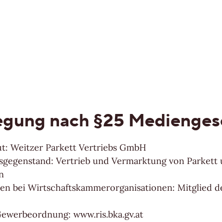
Mein Parkett finden
n ansehen
egung nach §25 Medienges
t: Weitzer Parkett Vertriebs GmbH
gegenstand: Vertrieb und Vermarktung von Parkett
n
ten bei Wirtschaftskammerorganisationen: Mitglied 
Gewerbeordnung: www.ris.bka.gv.at