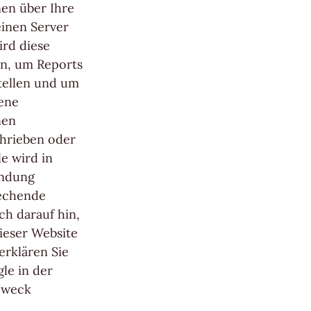
nen über Ihre
einen Server
ird diese
n, um Reports
tellen und um
ene
nen
chrieben oder
e wird in
indung
rechende
ch darauf hin,
dieser Website
erklären Sie
le in der
Zweck