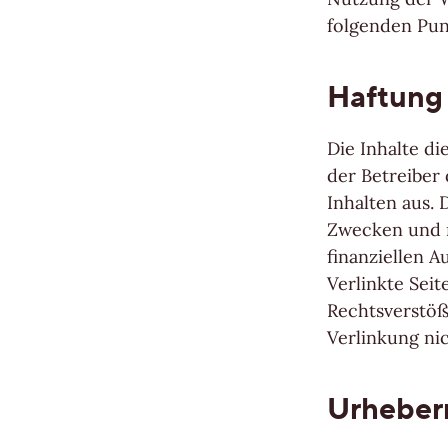
Ihre persönliche Wunschliste
folgenden Pun
Sprache wählen (
DE
)
Haftung
Die Inhalte di
der Betreiber
Inhalten aus. 
Zwecken und n
finanziellen 
Verlinkte Sei
Rechtsverstöß
Verlinkung ni
Urheber