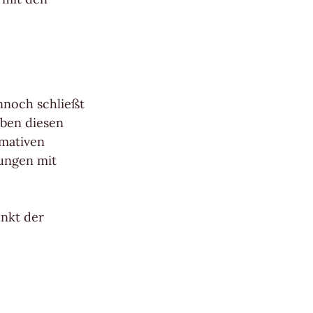
ennoch schließt
eben diesen
rmativen
lungen mit
unkt der