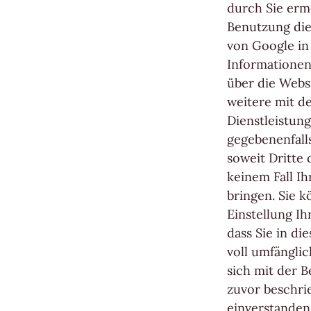
durch Sie erm
Benutzung dies
von Google in
Informationen
über die Webs
weitere mit d
Dienstleistun
gegebenenfalls
soweit Dritte 
keinem Fall I
bringen. Sie 
Einstellung Ih
dass Sie in di
voll umfängli
sich mit der 
zuvor beschri
einverstanden