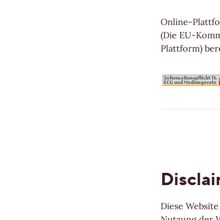
Stab-Optik
Online-Plattf
(Die EU-Kommi
Strip-Optik
Plattform) bere
Unsere Top-Seller, Aktionen und beliebtes
Discla
Professionals
Diese Website 
Nutzung der 