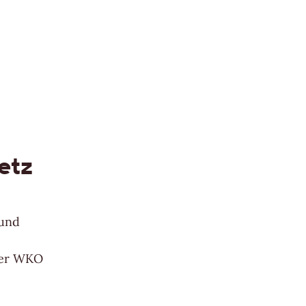
etz
 und
der WKO