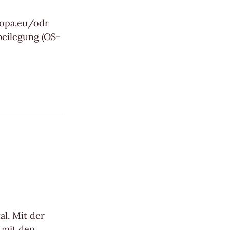
ropa.eu/odr
beilegung (OS-
al. Mit der
h mit den