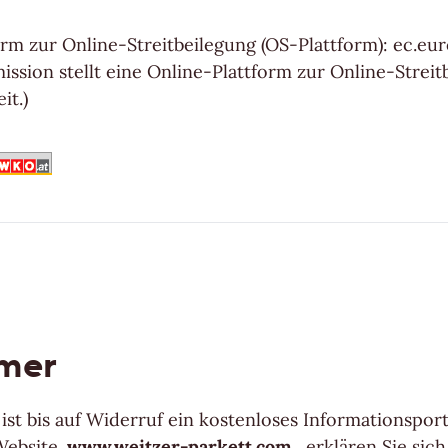
orm zur Online-Streitbeilegung (OS-Plattform): ec.eu
ssion stellt eine Online-Plattform zur Online-Streit
it.)
Unsere Kollektionen - Ihre Vorteile
ten Kollektionen
imer
ist bis auf Widerruf ein kostenloses Informationsport
Website
www.weitzer-parkett.com
, erklären Sie sic