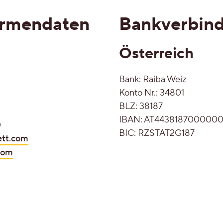
irmendaten
Bankverbin
Unsere Kollektionen - Ihre Vorteile
Österreich
Bank: Raiba Weiz
Konto Nr.: 34801
Unsere Top-Seller, Aktionen und
BLZ: 38187
IBAN: AT443818700000
beliebtesten Kollektionen
0
BIC: RZSTAT2G187
ett.com
com
n