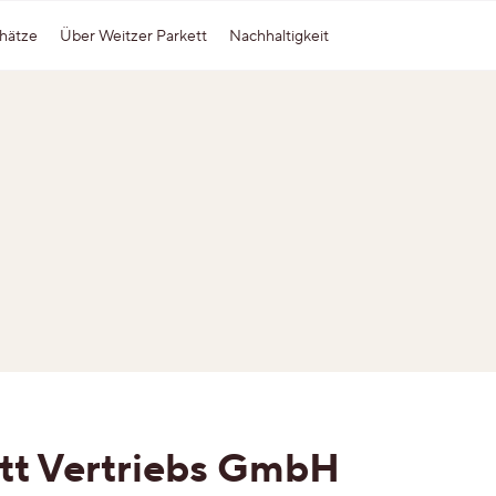
hätze
Über Weitzer Parkett
Nachhaltigkeit
Formate
Weitzer Group
Part
Dielen-Optik
Wärme-Parkett by Weitzer Parkett
Stab-Optik
Weitzer Woodsolutions
Strip-Optik
Alle Formate kennen lernen
tt Vertriebs GmbH