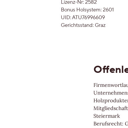
Lizenz-Nr: 2582
Ruhig
Bonus Holsystem: 2601
Mehr über Farben erfahren
Alle Maserunge
UID: ATU76996609
Gerichtsstand: Graz
Lebhaft
Wild
Alle Maserungen ansehen
Offenl
Lösungen
Firmenwortlau
Treppen & Stiegen
Unternehmens
Holzprodukte
Boden- & Sockelleisten
Mitgliedschaf
Steiermark
Verlegemuster & -techniken
Berufsrecht: 