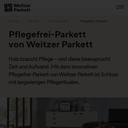
Zum
Inhalt
Home
Parkett
Parkettböden
Pflegefrei-Parkett
Pflegefrei-Parkett
von Weitzer Parkett
Showrooms
Holz braucht Pflege – und diese beansprucht
Bodenschätze
Zeit und Aufwand. Mit dem innovativen
Pflegefrei-Parkett von Weitzer Parkett ist Schluss
Nachhaltigkeit
mit langwierigen Pflegeritualen.
Parkett
Funktionen
Pflegefrei-Parkett