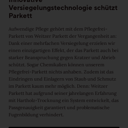
Versiegelungstechnologie schützt
Ruhig
Parkett
Lebhaft
Aufwendige Pflege gehört mit dem Pflegefrei-
Parkett von Weitzer Parkett der Vergangenheit an:
Wild
Dank einer mehrfachen Versiegelung erzielen wir
einen einzigartigen Effekt, der das Parkett auch bei
starker Beanspruchung gegen Kratzer und Abrieb
Alle Maserungen ansehen
schützt. Sogar Chemikalien können unserem
Pflegefrei-Parkett nichts anhaben. Zudem ist das
Lösungen
Eindringen und Einlagern von Staub und Schmutz
im Parkett kaum mehr möglich. Denn: Weitzer
Treppen & Stiegen
Parkett hat aufgrund seiner jahrelangen Erfahrung
mit Hartholz-Trocknung ein System entwickelt, das
Boden- & Sockelleisten
Passgenauigkeit garantiert und problematische
Fugenbildung verhindert.
Verlegemuster & -techniken