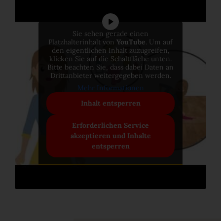
Veredelungen
Sie sehen gerade einen
Reinigung & Pflege
Platzhalterinhalt von
YouTube
. Um auf
den eigentlichen Inhalt zuzugreifen,
klicken Sie auf die Schaltfläche unten.
Aus gutem Grund
Bitte beachten Sie, dass dabei Daten an
Drittanbieter weitergegeben werden.
Für die Ewigkeit gemacht
Mehr Informationen
Inhalt entsperren
Wertvoll & leistbar
Erforderlichen Service
akzeptieren und Inhalte
Gut für die Umwelt
entsperren
Holz regional aus Europa
Dielen-Optik