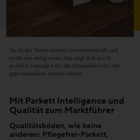
Ruhig
Lebhaft
Wild
Sie ist der Motor unserer Innovationskraft und
treibt uns stetig voran. Das zeigt sich durch
Alle Maserungen ansehen
perfekte Lösungen für alle Einsatzbereiche, die
ganz besondere Vorteile bieten.
Lösungen
Treppen & Stiegen
Mit Parkett Intelligence und
Qualität zum Marktführer
Boden- & Sockelleisten
Qualitätsböden, wie keine
Verlegemuster & -techniken
anderen: Pflegefrei-Parkett,