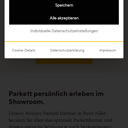
gereinigt werden
Speichern
Ihre persönliche Wunschliste
Dauerhaft schöner Parkettboden ganz ohne
Pflege
Alle akzeptieren
Sprache wählen (
DE
)
Individuelle Datenschutzeinstellungen
1
2
3
4
Cookie-Details
Datenschutzerklärung
Impressum
Mein Parkett finden
Parkett persönlich
erleben im
Showroom.
Unsere Weitzer Parkett Partner in Ihrer Nähe
beraten Sie über das optimale Parkettformat und
dessen optische Wirkung je nach Verlegemuster.