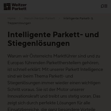
Zum
Inhalt
Home
Warum Weitzer Parkett
Intelligente Parkett- &
Treppenlösungen
Intelligente Parkett- und
Showrooms
Stiegenlösungen
Bodenschätze
Warum wir Österreichs Marktführer sind und zu
Europas führenden Parkettherstellern gehören,
ist schnell erklärt: Mit unserer Parkett Intelligence
Nachhaltigkeit
sind wir beim Thema Parkett- und
Stiegenlösungen immer wieder einen wichtigen
Parkett
Schritt voraus. Sie ist der Motor unserer
Innovationskraft und treibt uns stetig voran. Das
Funktionen
zeigt sich durch perfekte Lösungen für alle
Pflegefrei-Parkett
Einsatzbereiche, die ganz besondere Vorteile