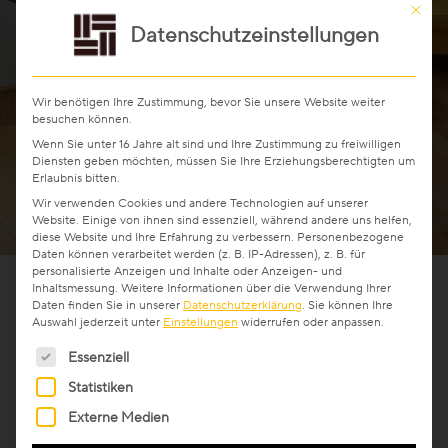
Mit die
Stab-Optik
Datenschutzeinstellungen
Strip-Optik
Wir benötigen Ihre Zustimmung, bevor Sie unsere Website weiter
besuchen können.
Wenn Sie unter 16 Jahre alt sind und Ihre Zustimmung zu freiwilligen
Diensten geben möchten, müssen Sie Ihre Erziehungsberechtigten um
Unsere Kollektionen - Ihre Vorteile
Erlaubnis bitten.
Wir verwenden Cookies und andere Technologien auf unserer
Website. Einige von ihnen sind essenziell, während andere uns helfen,
diese Website und Ihre Erfahrung zu verbessern.
Personenbezogene
Daten können verarbeitet werden (z. B. IP-Adressen), z. B. für
Pflegefrei Parkett
personalisierte Anzeigen und Inhalte oder Anzeigen- und
Inhaltsmessung.
Weitere Informationen über die Verwendung Ihrer
Unsere Top-Seller, Aktionen und
Daten finden Sie in unserer
Datenschutzerklärung
.
Sie können Ihre
Auswahl jederzeit unter
Einstellungen
widerrufen oder anpassen.
beliebtesten Kollektionen
Spart Zeit und Geld: keine zeitaufwändige
Es folgt eine Liste der Service-Gruppen, für die eine Ein
Pflege und zusätzlichen Ausgaben für
Essenziell
Pflegemittel nötig
Statistiken
Professionals
Dank revolutionärer Technologie muss
Externe Medien
Pflegefrei-Parkett
nur noch schonend