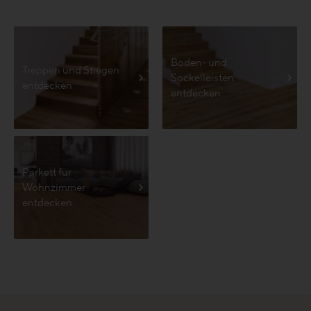
Boden- und
Treppen und Stiegen
Sockelleisten
entdecken
entdecken
Parkett für
Wohnzimmer
entdecken