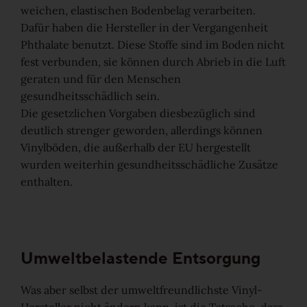
Stab-Optik
weichen, elastischen Bodenbelag verarbeiten.
Dafür haben die Hersteller in der Vergangenheit
Phthalate benutzt. Diese Stoffe sind im Boden nicht
Strip-Optik
fest verbunden, sie können durch Abrieb in die Luft
geraten und für den Menschen
gesundheitsschädlich sein.
Die gesetzlichen Vorgaben diesbezüglich sind
Unsere Kollektionen - Ihre Vorteile
deutlich strenger geworden, allerdings können
Vinylböden, die außerhalb der EU hergestellt
wurden weiterhin gesundheitsschädliche Zusätze
enthalten.
Unsere Top-Seller, Aktionen und
beliebtesten Kollektionen
Umweltbelastende Entsorgung
Professionals
Was aber selbst der umweltfreundlichste Vinyl-
Hersteller nicht ändern kann, ist die Tatsache, dass