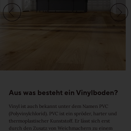
Veredelungen
Reinigung & Pflege
Aus gutem Grund
Für die Ewigkeit gemacht
Wertvoll & leistbar
Gut für die Umwelt
Aus was besteht ein Vinylboden?
Holz regional aus Europa
Vinyl ist auch bekannt unter dem Namen PVC
(Polyvinylchlorid). PVC ist ein spröder, harter und
Dielen-Optik
thermoplastischer Kunststoff. Er lässt sich erst
durch den Zusatz von Weichmachern zu einem