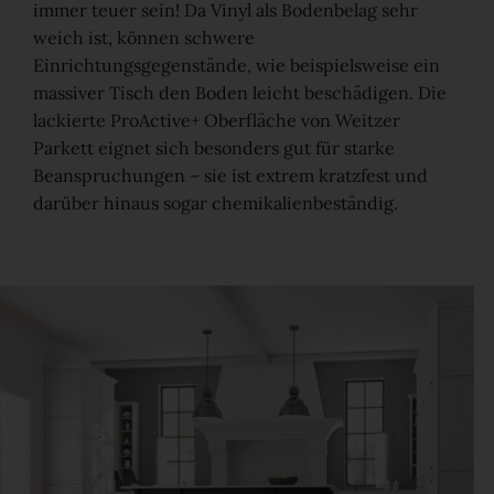
immer teuer sein! Da Vinyl als Bodenbelag sehr
Ruhig
weich ist, können schwere
Einrichtungsgegenstände, wie beispielsweise ein
massiver Tisch den Boden leicht beschädigen. Die
Lebhaft
lackierte ProActive+ Oberfläche von Weitzer
Parkett eignet sich besonders gut für starke
Wild
Beanspruchungen – sie ist extrem kratzfest und
darüber hinaus sogar chemikalienbeständig.
Alle Maserungen ansehen
Lösungen
Treppen & Stiegen
Boden- & Sockelleisten
Verlegemuster & -techniken