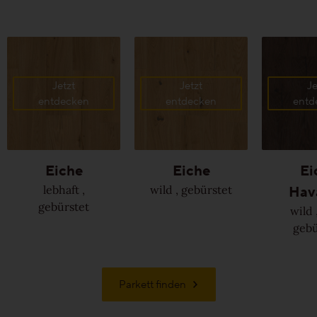
Jetzt
Jetzt
Je
entdecken
entdecken
entd
Eiche
Eiche
Ei
Hav
lebhaft
,
wild
,
gebürstet
gebürstet
wild
gebü
Parkett finden