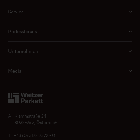
erkennen, ob Ihr gewünschtes Produkt für eine
Service
Fußbodenheizung geeignet ist.
Professionals
Unternehmen
Media
A
Klammstraße 24
8160 Weiz, Österreich
T
+43 (0) 3172 2372 - 0