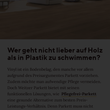
Gesund-Parkett
Flüster-Parkett
Schnell-Parkett
Wer geht nicht lieber auf Holz
Mehr über Funktionen erfahren
als in Plastik zu schwimmen?
Vinyl ist ein Bodenbelag, den manche vor allem
Holzfarben
aufgrund des Preisargumentes Parkett vorziehen.
Zudem möchte man aufwendige Pflege vermeiden.
Doch Weitzer Parkett bietet mit seinen
Mehr über Farben erfahren
funktionellen Lösungen, wie
Pflegefrei-Parkett
eine gesunde Alternative zum besten Preis-
Holzmaserungen
Leistungs-Verhältnis. Denn Parkett muss nicht