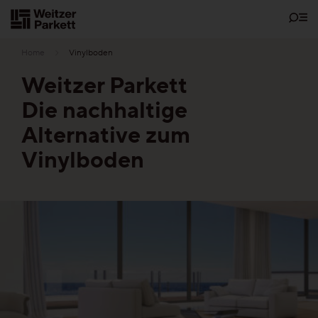
Zum
Inhalt
Home
Vinylboden
Weitzer Parkett
Die nachhaltige
Showrooms
Alternative zum
Vinylboden
Bodenschätze
Nachhaltigkeit
Parkett
Funktionen
Pflegefrei-Parkett