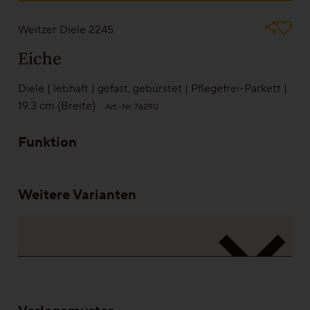
Bilder können nie die Wirklichkeit abbilden. Gehen Sie auf Nummer sicher
und sehen Sie sich ein Muster bei einem unserer Partner an
Weitzer Diele 2245
Gesund-Parkett
Eiche
Flüster-Parkett
Diele
|
lebhaft
|
gefast
,
gebürstet
|
Pflegefrei-Parkett
|
19.3 cm (Breite)
Art.-Nr. 76290
Schnell-Parkett
Funktion
Mehr über Funktionen erfahren
Weitere Varianten
Holzfarben
Mehr über Farben erfahren
Holzmaserungen