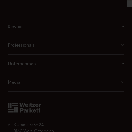
MB 050 Feuchtegehalt des Unterbodens
MB 051 Ebenheitstoleranzen
Service
MB 052 Parkett in Feuchträumen
VH 010 Verlegeanleitung Weitzer Parkett
Mehrschichtprodukte
Professionals
Oberflächeneigenschaften ProActive+
Unternehmen
Media
A
Klammstraße 24
8160 Weiz, Österreich