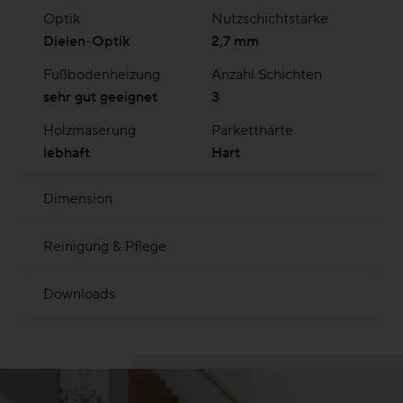
Optik
Nutzschichtstärke
Dielen-Optik
2,7 mm
Fußbodenheizung
Anzahl Schichten
sehr gut geeignet
3
Holzmaserung
Parketthärte
lebhaft
Hart
Dimension
2245 x 193 mm | Gesamtstärke 13 mm mit ca. 2,7
Reinigung & Pflege
mm Nutzschicht
Reinigungsseife Nr. 20
Clever Cleaner
Downloads
MB 010 Parkett ist Holz
MB 019 Parkett auf Fußbodenkühlung
MB 020 Parkett auf Fußbodenheizung