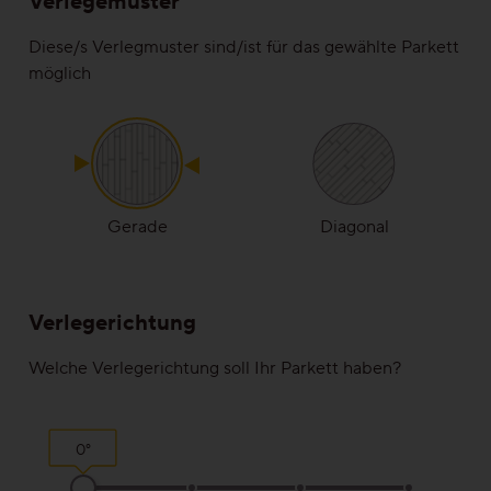
Verlegemuster
Ruhig
Diese/s Verlegmuster sind/ist für das gewählte Parkett
möglich
Lebhaft
Wild
Alle Maserungen ansehen
Gerade
Diagonal
Lösungen
Verlegerichtung
Treppen & Stiegen
Welche Verlegerichtung soll Ihr Parkett haben?
Boden- & Sockelleisten
0°
Verlegemuster & -techniken