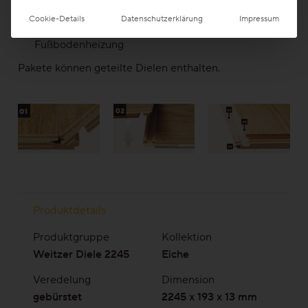
Längs- und stirnseitig gefast
(05)
Cookie-Details
Datenschutzerklärung
Impressum
bei Verklebung beste Eignung für
Fußbodenheizung
Pakete können geteilte Dielen enthalten.
Produktdetails
Produktgruppe
Kollektion
Weitzer Diele 2245
Eiche
Veredelung
Dimension
gebürstet
2245 x 193 x 13 mm