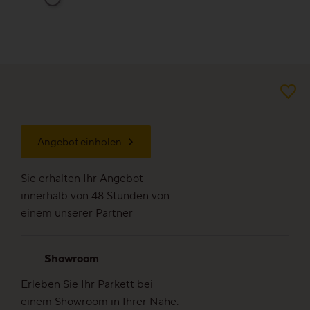
Veredelungen
Reinigung & Pflege
Aus gutem Grund
Für die Ewigkeit gemacht
Angebot einholen
Wertvoll & leistbar
Sie erhalten Ihr Angebot
innerhalb von 48 Stunden von
Gut für die Umwelt
einem unserer Partner
Holz regional aus Europa
Showroom
Dielen-Optik
Erleben Sie Ihr Parkett bei
einem Showroom in Ihrer Nähe.