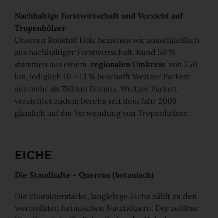
Ruhig
Nachhaltige Forstwirtschaft und Verzicht auf
Tropenhölzer
Unseren Rohstoff Holz beziehen wir ausschließlich
Lebhaft
aus nachhaltiger Forstwirtschaft. Rund 50 %
stammen aus einem
regionalen Umkreis
von 250
Wild
km, lediglich 10 – 13 % beschafft Weitzer Parkett
aus mehr als 750 km Distanz. Weitzer Parkett
Alle Maserungen ansehen
verzichtet zudem bereits seit dem Jahr 2009
gänzlich auf die Verwendung von Tropenhölzer.
Lösungen
Treppen & Stiegen
EICHE
Boden- & Sockelleisten
Die Standhafte – Quercus (botanisch)
Die charakterstarke, langlebige Eiche zählt zu den
Verlegemuster & -techniken
wertvollsten heimischen Nutzhölzern. Der zeitlose