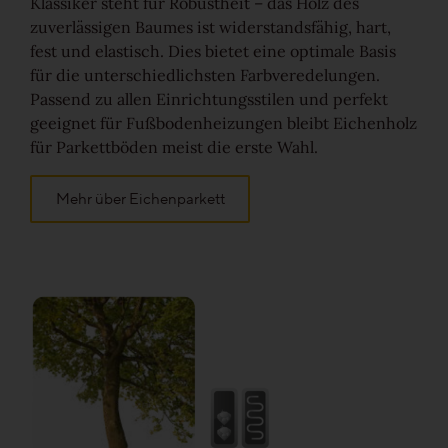
Klassiker steht für Robustheit – das Holz des
Veredelungen
zuverlässigen Baumes ist widerstandsfähig, hart,
fest und elastisch. Dies bietet eine optimale Basis
Reinigung & Pflege
für die unterschiedlichsten Farbveredelungen.
Passend zu allen Einrichtungsstilen und perfekt
geeignet für Fußbodenheizungen bleibt Eichenholz
Aus gutem Grund
für Parkettböden meist die erste Wahl.
Für die Ewigkeit gemacht
Mehr über Eichenparkett
Wertvoll & leistbar
Gut für die Umwelt
Holz regional aus Europa
Dielen-Optik