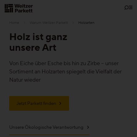
Zum
Inhalt
Home
Warum Weitzer Parkett
Holzarten
Holz ist ganz
unsere Art
Showrooms
Von Eiche über Esche bis hin zu Zirbe – unser
Bodenschätze
Sortiment an Holzarten spiegelt die Vielfalt der
Natur wieder
Nachhaltigkeit
Jetzt Parkett finden
Parkett
Funktionen
Unsere Ökologische Verantwortung
Pflegefrei-Parkett