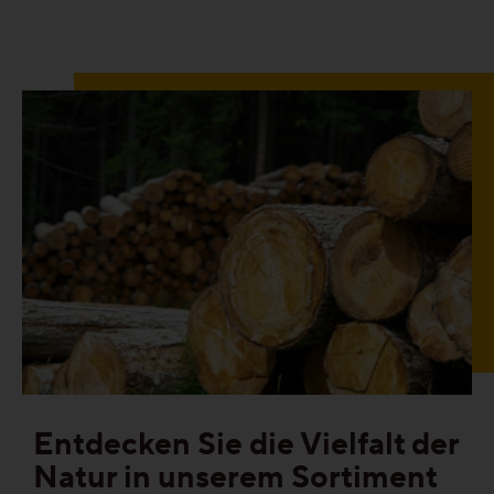
Gesund-Parkett
Flüster-Parkett
Schnell-Parkett
Mehr über Funktionen erfahren
Holzfarben
Mehr über Farben erfahren
Entdecken Sie die Vielfalt der
Natur in unserem Sortiment
Holzmaserungen