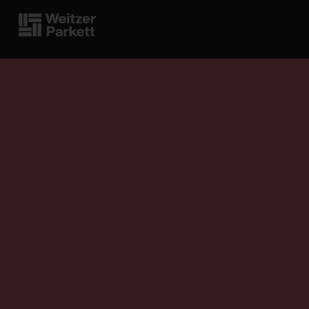
Mein Parkett finden
A
Klammstraße 24
8160 Weiz, Österreich
T
+43 (0) 3172 2372 - 0
E
office@weitzer-parkett.com
Datenschutz
Impressum
AGB
AEB
© 2026 Weitzer Parkett Vertriebs GmbH