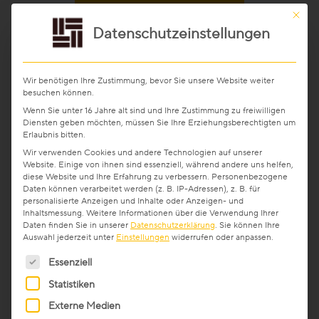
Veredelungen
Mit die
Datenschutzeinstellungen
Unsere Pioniere, Oberflächenperfektionisten und
Reinigung & Pflege
Game Changer repräsentierten die unglaubliche
Vielfalt an Berufs- und Karrieremöglichkeiten.
Wir benötigen Ihre Zustimmung, bevor Sie unsere Website weiter
Nicht nur
Parkettböden
mit perfekten
besuchen können.
Aus gutem Grund
Oberflächen und innovativem Aufbau werden bei
Wenn Sie unter 16 Jahre alt sind und Ihre Zustimmung zu freiwilligen
Diensten geben möchten, müssen Sie Ihre Erziehungsberechtigten um
Für die Ewigkeit gemacht
uns produziert. Mit unseren Game Changern der
Erlaubnis bitten.
Woodsolutions
wird Holz dorthin gebracht, wo
Wir verwenden Cookies und andere Technologien auf unserer
man es kaum vermuten würde – als ökologischen
Wertvoll & leistbar
Website. Einige von ihnen sind essenziell, während andere uns helfen,
diese Website und Ihre Erfahrung zu verbessern.
Personenbezogene
Leichtbau ins Auto und in die Bahn. Auch völlig
Daten können verarbeitet werden (z. B. IP-Adressen), z. B. für
neue Anwendungen werden ausgetüftelt, geplant
Gut für die Umwelt
personalisierte Anzeigen und Inhalte oder Anzeigen- und
und umgesetzt. Es gab z.B. die Möglichkeit die
Inhaltsmessung.
Weitere Informationen über die Verwendung Ihrer
Daten finden Sie in unserer
Datenschutzerklärung
.
Sie können Ihre
innovative Bodenheizung, die mit unserem
Auswahl jederzeit unter
Einstellungen
widerrufen oder anpassen.
Holz regional aus Europa
Wärmeparkett
völlig neue Perspektiven eröffnet,
Es folgt eine Liste der Service-Gruppen, für die eine Ein
Essenziell
zu testen.
Dielen-Optik
Statistiken
Externe Medien
Im Rahmen der beiden Führungen um 17:30 und