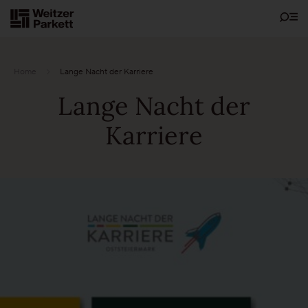
Zum
Inhalt
Home
Lange Nacht der Karriere
Lange Nacht der
Showrooms
Karriere
Bodenschätze
Nachhaltigkeit
Parkett
Funktionen
Pflegefrei-Parkett