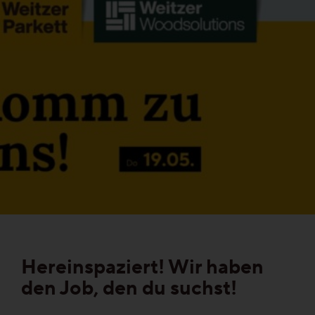
Gesund-Parkett
Flüster-Parkett
Schnell-Parkett
Mehr über Funktionen erfahren
Holzfarben
Mehr über Farben erfahren
Hereinspaziert! Wir haben
den Job, den du suchst!
Holzmaserungen