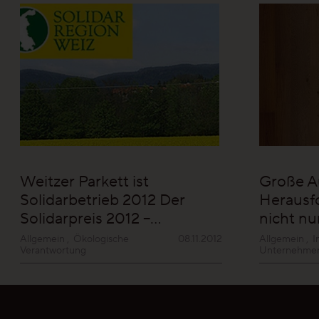
Ihre persönliche Wunschliste
Sprache wählen (
DE
)
Weitzer Parkett ist
Große A
Solidarbetrieb 2012
Der
Herausf
Solidarpreis 2012 –…
nicht nu
Allgemein
,
Ökologische
08.11.2012
Allgemein
,
I
Verantwortung
Unternehme