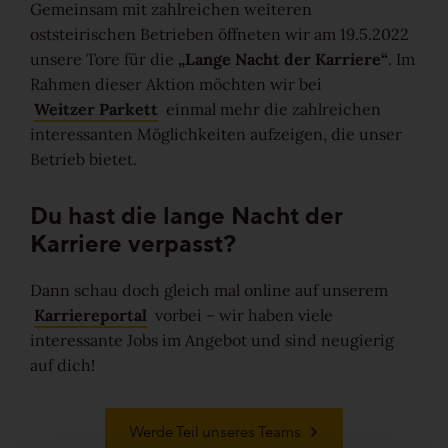
Gemeinsam mit zahlreichen weiteren
Ruhig
oststeirischen Betrieben öffneten wir am 19.5.2022
unsere Tore für die
„Lange Nacht der Karriere“
. Im
Rahmen dieser Aktion möchten wir bei
Lebhaft
Weitzer Parkett
einmal mehr die zahlreichen
interessanten Möglichkeiten aufzeigen, die unser
Wild
Betrieb bietet.
Alle Maserungen ansehen
Du hast die lange Nacht der
Karriere verpasst?
Lösungen
Dann schau doch gleich mal online auf unserem
Treppen & Stiegen
Karriereportal
vorbei – wir haben viele
interessante Jobs im Angebot und sind neugierig
Boden- & Sockelleisten
auf dich!
Verlegemuster & -techniken
Werde Teil unseres Teams