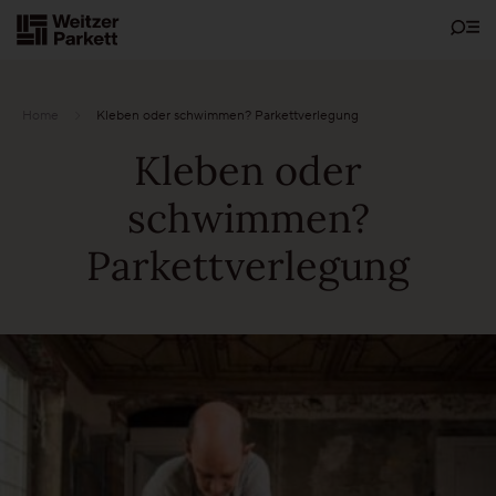
Zum
Inhalt
Home
Kleben oder schwimmen? Parkettverlegung
Kleben oder
Showrooms
schwimmen?
Bodenschätze
Parkettverlegung
Nachhaltigkeit
Parkett
Funktionen
Pflegefrei-Parkett