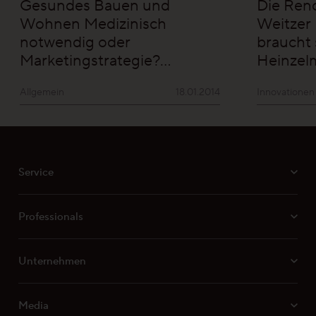
Gesundes Bauen und
Die Ren
Wohnen
Medizinisch
Weitzer 
notwendig oder
braucht
Marketingstrategie?…
Heinzel
Allgemein
18.01.2014
Innovatione
Service
Professionals
Unternehmen
Media