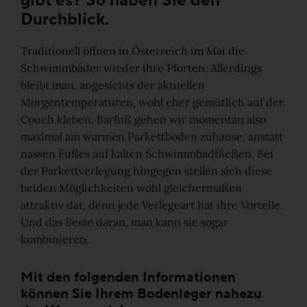
Durchblick.
Ruhig
Traditionell öffnen in Österreich im Mai die
Lebhaft
Schwimmbäder wieder ihre Pforten. Allerdings
bleibt man, angesichts der aktuellen
Wild
Morgentemperaturen, wohl eher gemütlich auf der
Couch kleben. Barfuß gehen wir momentan also
maximal am warmen Parkettboden zuhause, anstatt
Alle Maserungen ansehen
nassen Fußes auf kalten Schwimmbadfließen. Bei
der Parkettverlegung hingegen stellen sich diese
Lösungen
beiden Möglichkeiten wohl gleichermaßen
attraktiv dar, denn jede Verlegeart hat ihre Vorteile.
Treppen & Stiegen
Und das Beste daran, man kann sie sogar
kombinieren.
Boden- & Sockelleisten
Mit den folgenden Informationen
Verlegemuster & -techniken
können Sie Ihrem Bodenleger nahezu