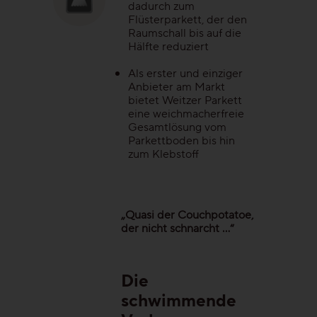
dadurch zum
Stab-Optik
Flüsterparkett
, der den
Raumschall bis auf die
Hälfte reduziert
Strip-Optik
Als erster und einziger
Anbieter am Markt
bietet Weitzer Parkett
eine weichmacherfreie
Unsere Kollektionen - Ihre Vorteile
Gesamtlösung vom
Parkettboden bis hin
zum Klebstoff
Unsere Top-Seller, Aktionen und
„Quasi der Couchpotatoe,
der nicht schnarcht …“
beliebtesten Kollektionen
Die
Professionals
schwimmende