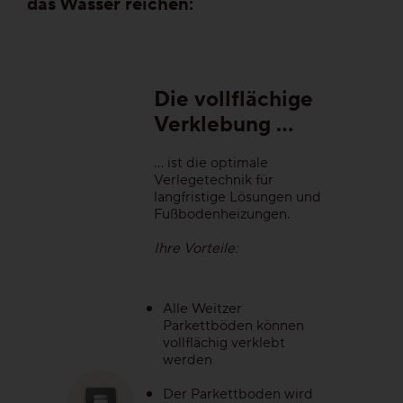
das Wasser reichen:
Veredelungen
Reinigung & Pflege
Die vollflächige
Verklebung …
Aus gutem Grund
Für die Ewigkeit gemacht
… ist die optimale
Verlegetechnik für
langfristige Lösungen und
Wertvoll & leistbar
Fußbodenheizungen.
Ihre Vorteile:
Gut für die Umwelt
Holz regional aus Europa
Alle Weitzer
Parkettböden können
vollflächig verklebt
Dielen-Optik
werden
Der Parkettboden wird