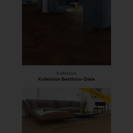
Veredelungen
Reinigung & Pflege
Aus gutem Grund
Für die Ewigkeit gemacht
Wertvoll & leistbar
Kollektion
Kollektion Bestform-Diele
Gut für die Umwelt
Kollektion
Holz regional aus Europa
Dielen-Optik