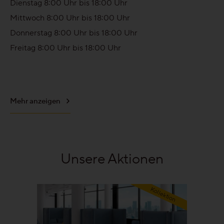
Dienstag
8:00
Uhr
bis
18:00
Uhr
Ruhig
Mittwoch
8:00
Uhr
bis
18:00
Uhr
Donnerstag
8:00
Uhr
bis
18:00
Uhr
Lebhaft
Freitag
8:00
Uhr
bis
18:00
Uhr
Wild
Mehr anzeigen
Alle Maserungen ansehen
Lösungen
Treppen & Stiegen
Unsere Aktionen
Boden- & Sockelleisten
Kollektion
Verlegemuster & -techniken