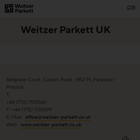
Zum
Inhalt
Weitzer Parkett UK
Showrooms
Bodenschätze
Belgrave Court, Caxton Road , PR2 PL Fulwood -
Preston
Nachhaltigkeit
T:
+44 1772/ 705566
Parkett
F:
+44 1772/ 705599
E-Mail:
office@weitzer-parkett.co.uk
Funktionen
Web:
www.weitzer-parkett.co.uk
Pflegefrei-Parkett