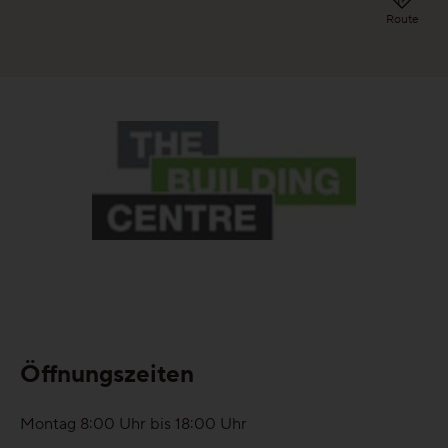
Route
Gesund-Parkett
Flüster-Parkett
Schnell-Parkett
Mehr über Funktionen erfahren
Holzfarben
Öffnungszeiten
Mehr über Farben erfahren
Montag
8:00
Uhr
bis
18:00
Uhr
Holzmaserungen