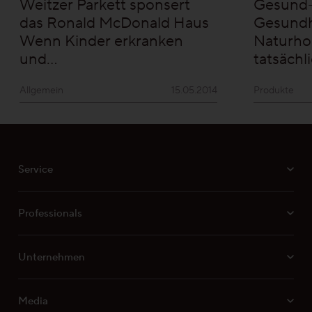
Weitzer Parkett sponsert
Gesund-P
das Ronald McDonald Haus
Gesundh
Wenn Kinder erkranken
Naturho
und…
tatsächl
Allgemein
15.05.2014
Produkte
Service
Professionals
Unternehmen
Media