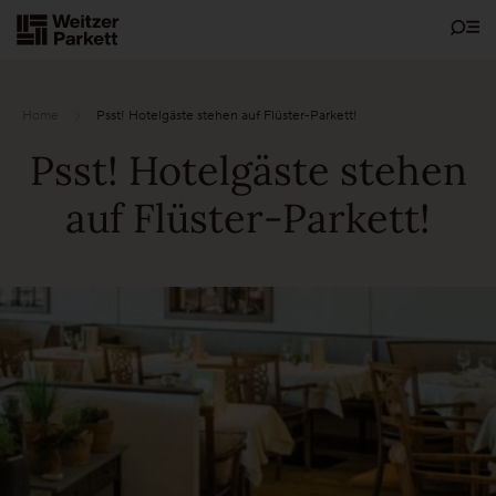
Zum
Inhalt
Home
Psst! Hotelgäste stehen auf Flüster-Parkett!
Psst! Hotelgäste stehen
Showrooms
auf Flüster-Parkett!
Bodenschätze
Nachhaltigkeit
Parkett
Funktionen
Pflegefrei-Parkett