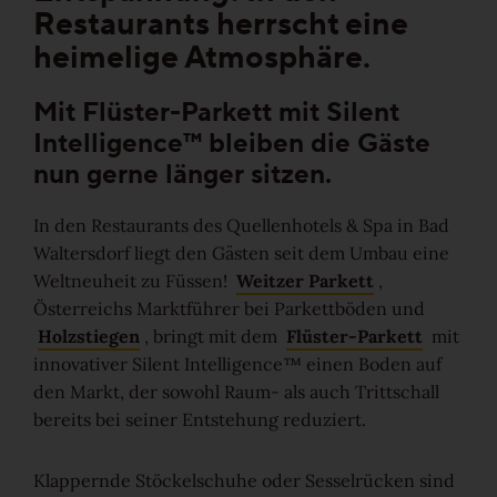
Restaurants herrscht eine
Ruhig
heimelige Atmosphäre.
Lebhaft
Mit Flüster-Parkett mit Silent
Intelligence™ bleiben die Gäste
Wild
nun gerne länger sitzen.
Alle Maserungen ansehen
In den Restaurants des Quellenhotels & Spa in Bad
Waltersdorf liegt den Gästen seit dem Umbau eine
Weltneuheit zu Füssen!
Weitzer Parkett
,
Lösungen
Österreichs Marktführer bei Parkettböden und
Holzstiegen
, bringt mit dem
Flüster-Parkett
mit
Treppen & Stiegen
innovativer Silent Intelligence™ einen Boden auf
den Markt, der sowohl Raum- als auch Trittschall
Boden- & Sockelleisten
bereits bei seiner Entstehung reduziert.
Verlegemuster & -techniken
Klappernde Stöckelschuhe oder Sesselrücken sind