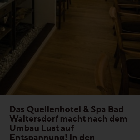
Gesund-Parkett
Flüster-Parkett
Schnell-Parkett
Mehr über Funktionen erfahren
Holzfarben
Das Quellenhotel & Spa Bad
Mehr über Farben erfahren
Waltersdorf macht nach dem
Umbau Lust auf
Entspannung! In den
Holzmaserungen