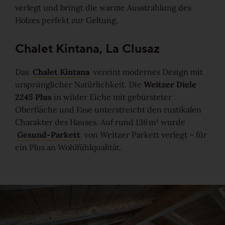
verlegt und bringt die warme Ausstrahlung des
Ruhig
Holzes perfekt zur Geltung.
Lebhaft
Chalet Kintana, La Clusaz
Das
Chalet Kintana
vereint modernes Design mit
Wild
ursprünglicher Natürlichkeit. Die
Weitzer Diele
2245 Plus
in wilder Eiche mit gebürsteter
Alle Maserungen ansehen
Oberfläche und Fase unterstreicht den rustikalen
Charakter des Hauses. Auf rund 136 m² wurde
Lösungen
Gesund-Parkett
von Weitzer Parkett verlegt – für
ein Plus an Wohlfühlqualität.
Treppen & Stiegen
Boden- & Sockelleisten
Verlegemuster & -techniken