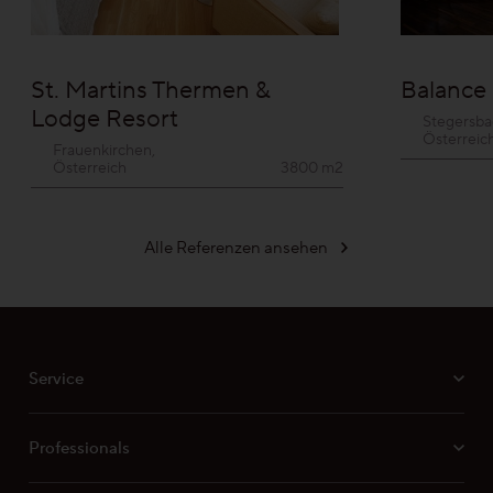
St. Martins Thermen &
Balance
Lodge Resort
Stegersba
Österreic
Frauenkirchen,
Österreich
3800 m2
Alle Referenzen ansehen
Service
Professionals