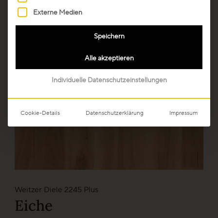
Stab-Optik
Externe Medien
Speichern
Strip-Optik
Alle akzeptieren
Individuelle Datenschutzeinstellungen
Unsere Kollektionen - Ihre Vorteile
Cookie-Details
Datenschutzerklärung
Impressum
Unsere Top-Seller, Aktionen und
beliebtesten Kollektionen
Weitzer Diele 2245 Plus
Professionals
Eiche