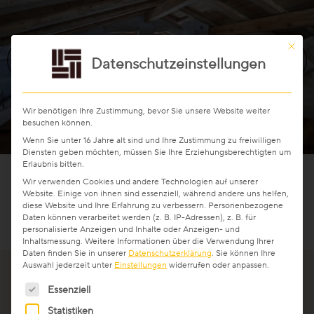
Veredelungen
Mit die
Reinigung & Pflege
Datenschutzeinstellungen
Aus gutem Grund
Wir benötigen Ihre Zustimmung, bevor Sie unsere Website weiter
Für die Ewigkeit gemacht
besuchen können.
Wenn Sie unter 16 Jahre alt sind und Ihre Zustimmung zu freiwilligen
Diensten geben möchten, müssen Sie Ihre Erziehungsberechtigten um
Wertvoll & leistbar
Erlaubnis bitten.
Wir verwenden Cookies und andere Technologien auf unserer
Website. Einige von ihnen sind essenziell, während andere uns helfen,
Gut für die Umwelt
Bilder © OVO Network
diese Website und Ihre Erfahrung zu verbessern.
Personenbezogene
Daten können verarbeitet werden (z. B. IP-Adressen), z. B. für
personalisierte Anzeigen und Inhalte oder Anzeigen- und
Holz regional aus Europa
Inhaltsmessung.
Weitere Informationen über die Verwendung Ihrer
Daten finden Sie in unserer
Datenschutzerklärung
.
Sie können Ihre
Auswahl jederzeit unter
Einstellungen
widerrufen oder anpassen.
Dielen-Optik
Es folgt eine Liste der Service-Gruppen, für die eine Ein
Essenziell
Statistiken