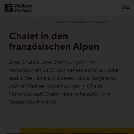
Zum
Inhalt
Home
Referenz
Chalet in den französischen Alpen
Chalet in den
französischen Alpen
Showrooms
Zwei Chalets, zwei Stimmungen – im
Bodenschätze
französischen La Clusaz treffen lebhafte Esche
und wilde Eiche auf alpinen Luxus. Insgesamt
Nachhaltigkeit
282 m² Weitzer Parkett sorgen in Chalet
Limanosa und Chalet Kintana für natürliche
Wohnlichkeit mit Stil.
Parkett
Funktionen
Pflegefrei-Parkett