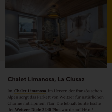
Gesund-Parkett
Flüster-Parkett
Schnell-Parkett
Mehr über Funktionen erfahren
Holzfarben
Chalet Limanosa, La Clusaz
Im
Chalet Limanosa
im Herzen der französischen
Mehr über Farben erfahren
Alpen sorgt das Parkett von Weitzer für natürlichen
Charme mit alpinem Flair. Die lebhaft bunte Esche
Holzmaserungen
der
Weitzer Diele 2245 Plus
wurde auf 146 m²