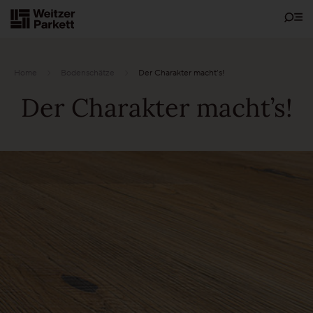
Zum
Inhalt
Home
Bodenschätze
Der Charakter macht’s!
Der Charakter macht’s!
Showrooms
Bodenschätze
Nachhaltigkeit
Parkett
Funktionen
Pflegefrei-Parkett