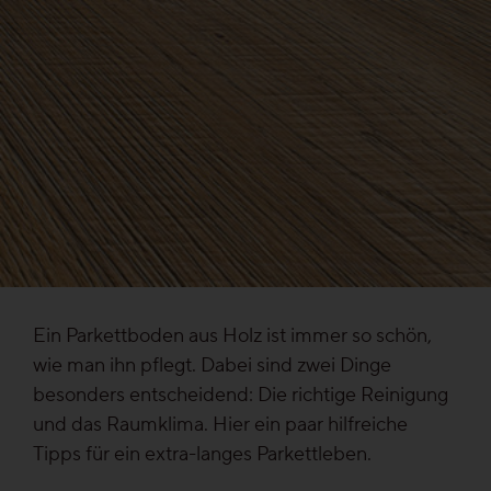
Gesund-Parkett
Flüster-Parkett
Schnell-Parkett
Mehr über Funktionen erfahren
Holzfarben
Ein Parkettboden aus Holz ist immer so schön,
wie man ihn pflegt. Dabei sind zwei Dinge
besonders entscheidend: Die richtige Reinigung
Mehr über Farben erfahren
und das Raumklima. Hier ein paar hilfreiche
Tipps für ein extra-langes Parkettleben.
Holzmaserungen