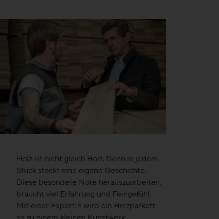
Ruhig
Lebhaft
Wild
Alle Maserungen ansehen
Lösungen
Treppen & Stiegen
Holz ist nicht gleich Holz. Denn in jedem
Stück steckt eine eigene Geschichte.
Boden- & Sockelleisten
Diese besondere Note herauszuarbeiten,
braucht viel Erfahrung und Feingefühl.
Verlegemuster & -techniken
Mit einer ExpertIn wird ein Holzparkett
so zu einem kleinen Kunstwerk.