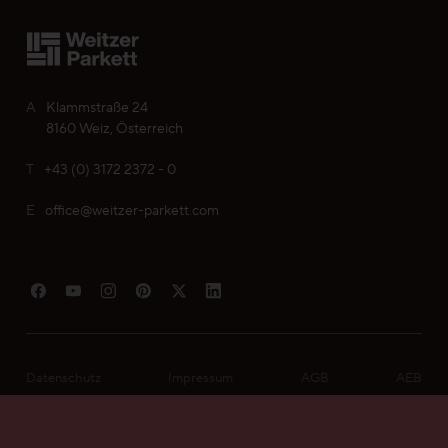
A
Klammstraße 24
8160 Weiz, Österreich
T
+43 (0) 3172 2372 - 0
E
office@weitzer-parkett.com
Mein Parkett finden
Datenschutz
Impressum
AGB
AEB
© 2026 Weitzer Parkett Vertriebs GmbH