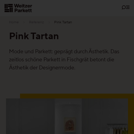
Zum
Inhalt
Home
Referenz
Pink Tartan
Pink Tartan
Showrooms
Mode und Parkett: geprägt durch Ästhetik. Das
zeitlos schöne Parkett in Fischgrät betont die
Bodenschätze
Ästhetik der Designermode.
Nachhaltigkeit
Parkett
Funktionen
Pflegefrei-Parkett