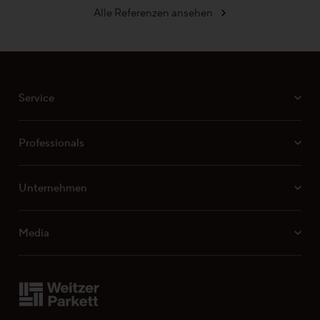
Stab-Optik
Alle Referenzen ansehen
Strip-Optik
Service
Unsere Kollektionen - Ihre Vorteile
Professionals
Unternehmen
Unsere Top-Seller, Aktionen und
Media
beliebtesten Kollektionen
Professionals