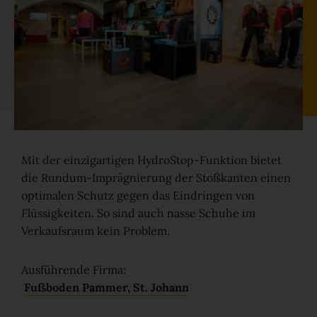
Gesund-Parkett
Flüster-Parkett
Schnell-Parkett
Mehr über Funktionen erfahren
Mit der einzigartigen HydroStop-Funktion bietet
die Rundum-Imprägnierung der Stoßkanten einen
optimalen Schutz gegen das Eindringen von
Holzfarben
Flüssigkeiten. So sind auch nasse Schuhe im
Verkaufsraum kein Problem.
Mehr über Farben erfahren
Ausführende Firma:
Fußboden Pammer, St. Johann
Holzmaserungen