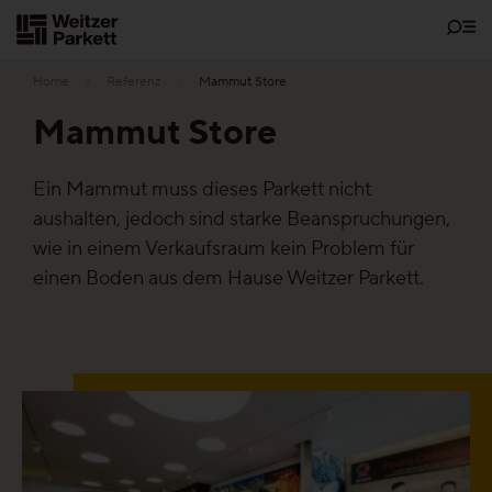
Zum
Inhalt
Home
Referenz
Mammut Store
Mammut Store
Showrooms
Ein Mammut muss dieses Parkett nicht
aushalten, jedoch sind starke Beanspruchungen,
Bodenschätze
wie in einem Verkaufsraum kein Problem für
einen Boden aus dem Hause Weitzer Parkett.
Nachhaltigkeit
Parkett
Funktionen
Pflegefrei-Parkett