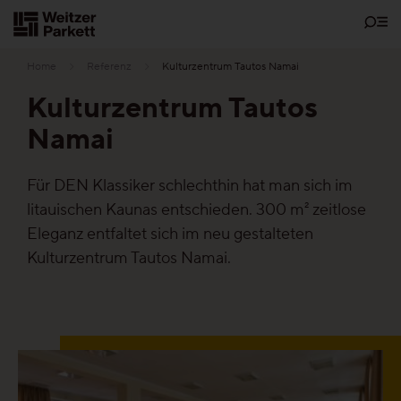
Zum
Inhalt
Home
Referenz
Kulturzentrum Tautos Namai
Kulturzentrum Tautos
Namai
Showrooms
Für DEN Klassiker schlechthin hat man sich im
Bodenschätze
litauischen Kaunas entschieden. 300 m² zeitlose
Eleganz entfaltet sich im neu gestalteten
Nachhaltigkeit
Kulturzentrum Tautos Namai.
Parkett
Funktionen
Pflegefrei-Parkett