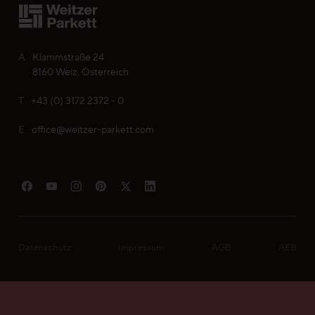
Ihre persönliche Wunschliste
A
Klammstraße 24
Sprache wählen (
DE
)
8160 Weiz, Österreich
T
+43 (0) 3172 2372 - 0
E
office@weitzer-parkett.com
Datenschutz
Impressum
AGB
AEB
Mein Parkett finden
© 2026 Weitzer Parkett Vertriebs GmbH