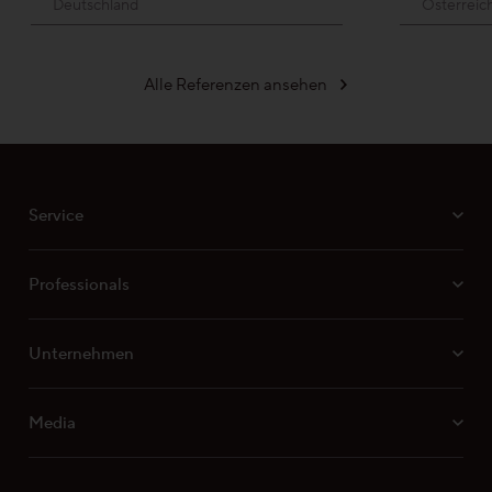
Deutschland
Österreic
Stab-Optik
Alle Referenzen ansehen
Strip-Optik
Unsere Kollektionen - Ihre Vorteile
Service
Professionals
Unsere Top-Seller, Aktionen und
Unternehmen
beliebtesten Kollektionen
Media
Professionals