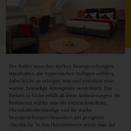
Gesund-Parkett
Flüster-Parkett
Schnell-Parkett
Mehr über Funktionen erfahren
Der Boden muss den starken Beanspruchungen
standhalten, die hygienischen Auflagen erfüllen,
dabei leicht zu reinigen sein und trotzdem eine
Holzfarben
warme, heimelige Atmosphäre verströmen. Das
Parkett in Eiche erfüllt all diese Anforderungen. Im
Restaurant wählte man die extrem kratzfeste,
Mehr über Farben erfahren
chemikalienbeständige und für starke
Beanspruchungen besonders gut geeignete
Oberfläche. In den Hotelzimmern setzte man auf
Holzmaserungen