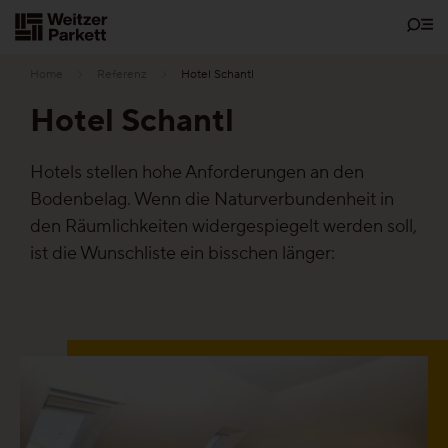
Zum
Inhalt
Home
Referenz
Hotel Schantl
Hotel Schantl
Showrooms
Hotels stellen hohe Anforderungen an den
Bodenbelag. Wenn die Naturverbundenheit in
Bodenschätze
den Räumlichkeiten widergespiegelt werden soll,
ist die Wunschliste ein bisschen länger:
Nachhaltigkeit
Parkett
Funktionen
Pflegefrei-Parkett