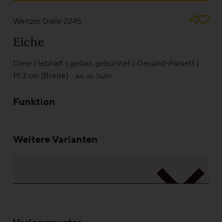
Bilder können nie die Wirklichkeit abbilden. Gehen Sie auf Nummer sicher
und sehen Sie sich ein Muster bei einem unserer Partner an
Weitzer Diele 2245
Gesund-Parkett
Eiche
Flüster-Parkett
Diele
|
lebhaft
|
gefast
,
gebürstet
|
Gesund-Parkett
|
19.3 cm (Breite)
Art.-Nr. 76291
Schnell-Parkett
Funktion
Mehr über Funktionen erfahren
Weitere Varianten
Holzfarben
Mehr über Farben erfahren
Holzmaserungen