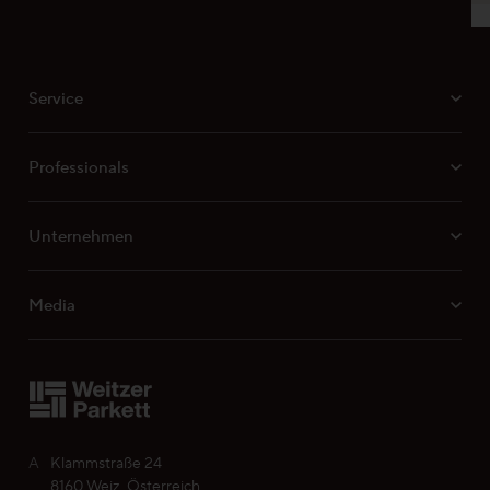
MB 050 Feuchtegehalt des Unterbodens
MB 051 Ebenheitstoleranzen
Service
MB 052 Parkett in Feuchträumen
VH 010 Verlegeanleitung Weitzer Parkett
Mehrschichtprodukte
Professionals
Oberflächeneigenschaften ProVital finish
Unternehmen
Media
A
Klammstraße 24
8160 Weiz, Österreich