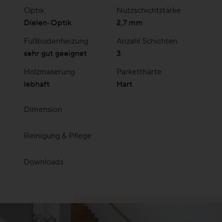
Optik
Nutzschichtstärke
Dielen-Optik
2,7 mm
Fußbodenheizung
Anzahl Schichten
sehr gut geeignet
3
Holzmaserung
Parketthärte
lebhaft
Hart
Dimension
2245 x 193 mm | Gesamtstärke 13 mm mit ca. 2,7
Reinigung & Pflege
mm Nutzschicht
Reinigungsseife Nr. 20
ProVital Wischpflege
Downloads
MB 010 Parkett ist Holz
MB 019 Parkett auf Fußbodenkühlung
MB 020 Parkett auf Fußbodenheizung