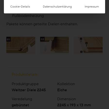
Längs- und stirnseitig gefast
(05)
Cookie-Details
Datenschutzerklärung
Impressum
bei Verklebung beste Eignung für
Fußbodenheizung
Pakete können geteilte Dielen enthalten.
Produktdetails
Produktgruppe
Kollektion
Weitzer Diele 2245
Eiche
Veredelung
Dimension
gebürstet
2245 x 193 x 13 mm