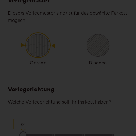
Verlegemuster
Ruhig
Diese/s Verlegmuster sind/ist für das gewählte Parkett
möglich
Lebhaft
Wild
Alle Maserungen ansehen
Gerade
Diagonal
Lösungen
Verlegerichtung
Treppen & Stiegen
Welche Verlegerichtung soll Ihr Parkett haben?
Boden- & Sockelleisten
0°
Verlegemuster & -techniken