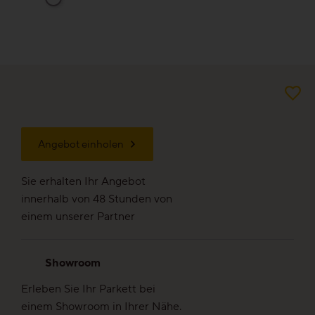
Veredelungen
Reinigung & Pflege
Aus gutem Grund
Für die Ewigkeit gemacht
Angebot einholen
Wertvoll & leistbar
Sie erhalten Ihr Angebot
innerhalb von 48 Stunden von
Gut für die Umwelt
einem unserer Partner
Holz regional aus Europa
Showroom
Dielen-Optik
Erleben Sie Ihr Parkett bei
einem Showroom in Ihrer Nähe.