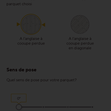
parquet choisi
Solutions
Escalier/Escalier en bois
Produits de nettoyage et d‘entretien
A l’anglaise à
A l’anglaise à
Techniques de pose & motifs de pose
cooupe perdue
cooupe perdue
en diagonale
Traitements
Gamme de plinthes
Sens de pose
Quel sens de pose pour votre parquet?
Pour une bonne raison
Fait pour durer
0°
Précieux et abordable