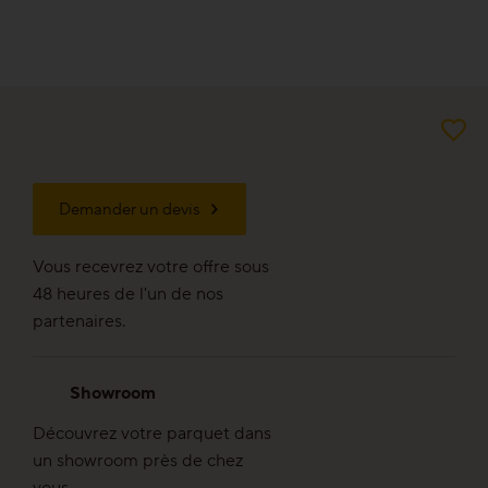
Bon pour l’environnement
Bois régional d’Europe
Aspekt planches
Demander un devis
Aspekt lames
Vous recevrez votre offre sous
48 heures de l'un de nos
Aspekt lamelles
partenaires.
Showroom
Professionnel
Découvrez votre parquet dans
un showroom près de chez
vous