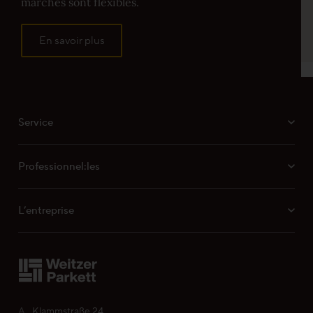
marches sont flexibles.
ProActive+ dans le secteur residentiel prive
MB 051 Mesure des tolérances de planéité
En savoir plus
Propriétés de la finition ProActive+
Service
Professionnel:les
L’entreprise
A
Klammstraße 24