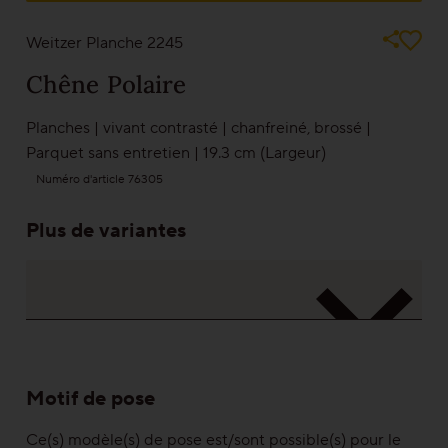
les fentes mastiquées, Aubier, Veinure naturelle
Parquet pour rénovation
Les images ne peuvent jamais représenter la réalité. Jouez la sécurité et
Weitzer Planche 2245
jetez un œil à un échantillon de l’un de nos partenaires
Chêne
Polaire
Couleurs
Planches
|
vivant contrasté
|
chanfreiné
,
brossé
|
Parquet sans entretien
|
19.3 cm (Largeur)
Numéro d'article 76305
En savoir plus sur les couleurs
Plus de variantes
Gammes
Platzhalter Maserungen
Calme
Vivant
Motif de pose
Caractère
Ce(s) modèle(s) de pose est/sont possible(s) pour le