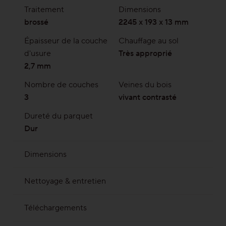
Traitement
Dimensions
brossé
2245 x 193 x 13 mm
Épaisseur de la couche
Chauffage au sol
d'usure
Très approprié
2,7 mm
Nombre de couches
Veines du bois
3
vivant contrasté
Dureté du parquet
Dur
Dimensions
2245 x 193 mm | Epaisseur totale 13 mm avec
Nettoyage & entretien
env.2,7 mm de parement
Savon de nettoyage
Clever Cleaner
Téléchargements