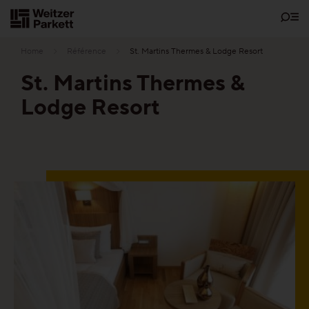
Zum
Inhalt
Home
Référence
St. Martins Thermes & Lodge Resort
St. Martins Thermes &
Lodge Resort
Showrooms
Parquet
Les fonctions
Parquet sans entretien
Parquet Santé
Parquet Silence