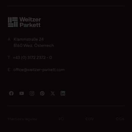
Votre liste de souhaits personnelle
Choisir la langue (
FR
)
A
Klammstraße 24
8160 Weiz, Österreich
T
+43 (0) 3172 2372 - 0
E
office@weitzer-parkett.com
Mentions légales
PD
CGV
CGA