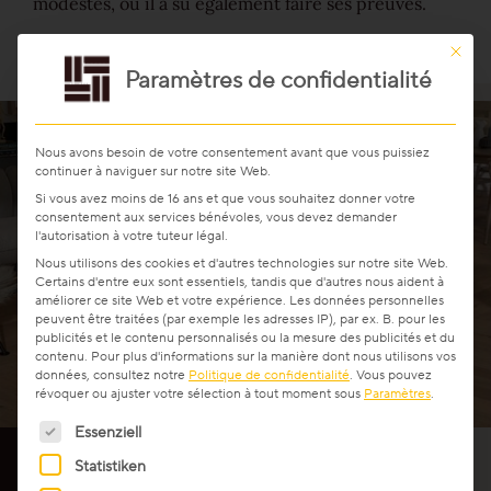
modestes, où il a su également faire ses preuves.
Ce bout
Paramètres de confidentialité
Nous avons besoin de votre consentement avant que vous puissiez
continuer à naviguer sur notre site Web.
Si vous avez moins de 16 ans et que vous souhaitez donner votre
consentement aux services bénévoles, vous devez demander
l'autorisation à votre tuteur légal.
Nous utilisons des cookies et d'autres technologies sur notre site Web.
Certains d'entre eux sont essentiels, tandis que d'autres nous aident à
améliorer ce site Web et votre expérience.
Les données personnelles
peuvent être traitées (par exemple les adresses IP), par ex. B. pour les
publicités et le contenu personnalisés ou la mesure des publicités et du
contenu.
Pour plus d'informations sur la manière dont nous utilisons vos
données, consultez notre
Politique de confidentialité
.
Vous pouvez
révoquer ou ajuster votre sélection à tout moment sous
Paramètres
.
La liste suivante énumère les groupes de services pour l
Essenziell
Des tendances réinterprétées par
Statistiken