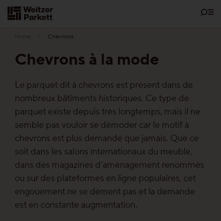
Zum
Inhalt
Home
Chevrons
Chevrons à la mode
Showrooms
Le parquet dit à chevrons est présent dans de
nombreux bâtiments historiques. Ce type de
Parquet
parquet existe depuis très longtemps, mais il ne
semble pas vouloir se démoder car le motif à
Les fonctions
chevrons est plus demandé que jamais. Que ce
soit dans les salons internationaux du meuble,
Parquet sans entretien
dans des magazines d’aménagement renommés
ou sur des plateformes en ligne populaires, cet
Parquet Santé
engouement ne se dément pas et la demande
est en constante augmentation.
Parquet Silence