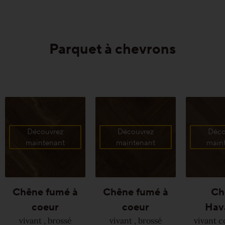
Parquet à chevrons
Découvrez
Découvrez
Déco
maintenant
maintenant
main
Chêne
fumé à
Chêne
fumé à
Ch
coeur
coeur
Hav
vivant
,
brossé
vivant
,
brossé
vivant c