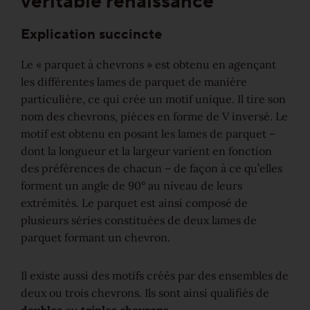
véritable renaissance
Solutions
Explication succincte
Escalier/Escalier en bois
Le « parquet à chevrons » est obtenu en agençant
Produits de nettoyage et d‘entretien
les différentes lames de parquet de manière
particulière, ce qui crée un motif unique. Il tire son
Techniques de pose & motifs de pose
nom des chevrons, pièces en forme de V inversé. Le
motif est obtenu en posant les lames de parquet –
dont la longueur et la largeur varient en fonction
Traitements
des préférences de chacun – de façon à ce qu’elles
forment un angle de 90° au niveau de leurs
Gamme de plinthes
extrémités. Le parquet est ainsi composé de
plusieurs séries constituées de deux lames de
Pour une bonne raison
parquet formant un chevron.
Fait pour durer
Il existe aussi des motifs créés par des ensembles de
deux ou trois chevrons. Ils sont ainsi qualifiés de
Précieux et abordable
doubles
ou
triples chevrons
.