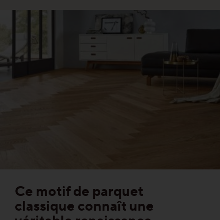
Parquet pour rénovation
Couleurs
En savoir plus sur les couleurs
Gammes
Platzhalter Maserungen
Calme
Vivant
Ce motif de parquet
Caractère
classique connaît une