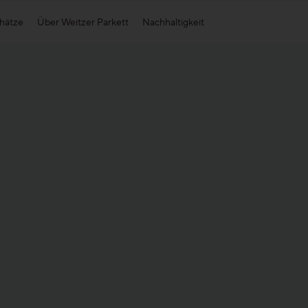
hätze
Über Weitzer Parkett
Nachhaltigkeit
Formate
Weitzer Group
Part
Dielen-Optik
Wärme-Parkett by Weitzer Parkett
Stab-Optik
Weitzer Woodsolutions
Strip-Optik
Alle Formate kennen lernen