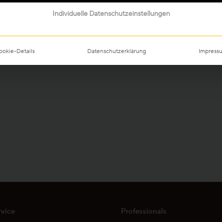
Mein Parkett finden
Individuelle Datenschutzeinstellungen
n ansehen
ookie-Details
Datenschutzerklärung
Impress
rvice
Professionals