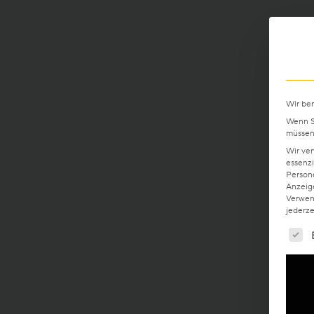
Gesund-Parkett
Aus gutem Grund
Flüster-Parkett
Für die Ewigkeit gemacht
Wir be
Schnell-Parkett
Wenn Si
müssen 
Wertvoll & leistbar
Wir ve
Mehr über Funktionen erfahren
essenzi
Gut für die Umwelt
Persone
Anzeig
Holzfarben
Verwend
Holz regional aus Europa
jederze
Es fo
Mehr über Farben erfahren
Holzfarben
Holzmaserunge
Holzmaserungen