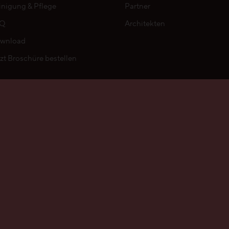
inigung & Pflege
Partner
AQ
Architekten
wnload
tzt Broschüre bestellen
ternehmen
Media
owrooms
News
chhaltigkeit
Presse
riere
ntakt & Standorte