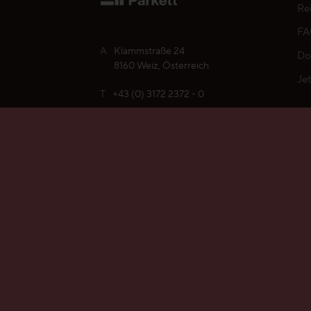
Re
Veredelungen
F
Reinigung & Pflege
A
Klammstraße 24
Do
8160 Weiz, Österreich
Je
Mein Parkett finden
Aus gutem Grund
T
+43 (0) 3172 2372 - 0
Für die Ewigkeit gemacht
E
office@weitzer-parkett.com
Un
Sh
Wertvoll & leistbar
Na
Kar
Gut für die Umwelt
Ko
Holz regional aus Europa
Dielen-Optik