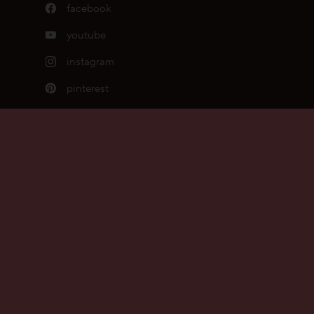
facebook
youtube
instagram
pinterest
x
linkedin