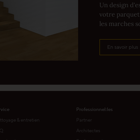
Un design d'e
s escaliers avec surface ProActive+ dans le secteur
votre parquet.
les marches so
En savoir plus
rvice
Professionnel:les
ttoyage & entretien
Partner
AQ
Architectes