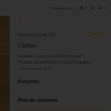
Professionnel
exion affilié
olutions
Weitzer Lamelle 750
Escalier/Escalier en bois
Chêne
Produits de nettoyage et d‘entretien
Lamelle
|
vivant
|
chanfreiné
,
brossé
|
Vers le portail partenaire
Parquet sans entretien
|
12.5 cm (Largeur)
Techniques de pose & motifs de pose
Numéro d'article 76175
Traitements
Fonction
Gamme de plinthes
Plus de variantes