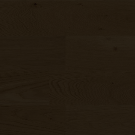
Nos collections
-déposer
'image ici
u
z un fichier
is
Trouver mon parquet
céréales