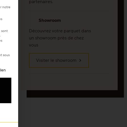
partenaires.
r notre
es
Showroom
Découvrez votre parquet dans
x sont
s
un showroom près de chez
es
vous
nt sous
Visiter le showroom
 consentement peut être donné. Le premier groupe de services 
ien