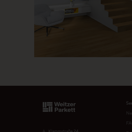
MB 037 Instructions de nettoyage pour les parquets et le
residentiel prive
MB 051 Mesure des tolérances de planéité
Weitzer Lamelle 750
Propriétés de la finition ProActive+
Se
Ne
F
A
Klammstraße 24