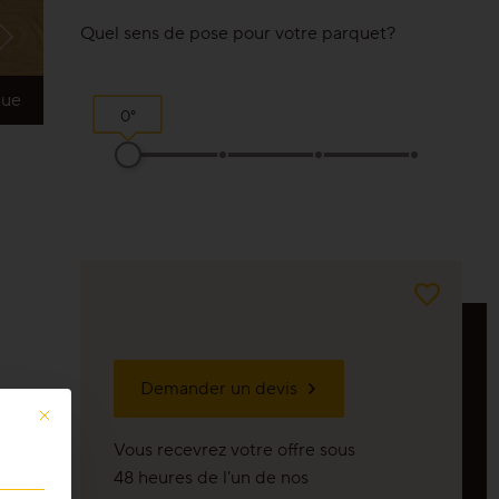
Quel sens de pose pour votre parquet?
que
0°
Demander un devis
Ce bouton ferme la boîte de dialogue. Ses fonctions sont identiques à celles
Vous recevrez votre offre sous
48 heures de l'un de nos