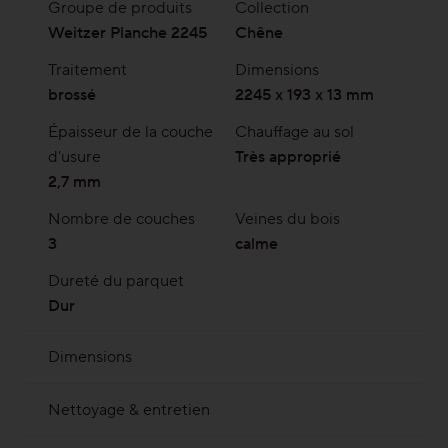
Groupe de produits
Collection
Weitzer Planche 2245
Chêne
Traitement
Dimensions
brossé
2245 x 193 x 13 mm
Épaisseur de la couche
Chauffage au sol
d'usure
Très approprié
2,7 mm
Nombre de couches
Veines du bois
3
calme
Dureté du parquet
Dur
Dimensions
2245 x 193 mm | Epaisseur totale 13 mm avec
Nettoyage & entretien
env.2,7 mm de parement
Savon de nettoyage
Produit d’entretien