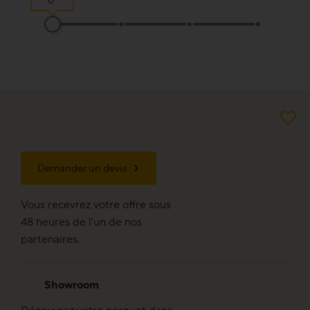
Bon pour l’environnement
Bois régional d’Europe
Aspekt planches
Aspekt lames
Demander un devis
Aspekt lamelles
Vous recevrez votre offre sous
48 heures de l'un de nos
partenaires.
Professionnel
Showroom