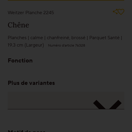
Les images ne peuvent jamais représenter la réalité. Jouez la sécurité et
Parquet pour rénovation
jetez un œil à un échantillon de l’un de nos partenaires
Weitzer Planche 2245
Chêne
Couleurs
Planches
|
calme
|
chanfreiné
,
brossé
|
Parquet Santé
|
19.3 cm (Largeur)
Numéro d'article 76328
En savoir plus sur les couleurs
Fonction
Gammes
Plus de variantes
Platzhalter Maserungen
Calme
Vivant
Caractère