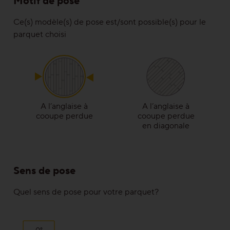
Motif de pose
Solutions
Ce(s) modèle(s) de pose est/sont possible(s) pour le
Escalier/Escalier en bois
parquet choisi
Produits de nettoyage et d‘entretien
Techniques de pose & motifs de pose
A l’anglaise à
A l’anglaise à
Traitements
cooupe perdue
cooupe perdue
en diagonale
Gamme de plinthes
Sens de pose
Pour une bonne raison
Quel sens de pose pour votre parquet?
Fait pour durer
Précieux et abordable
0°