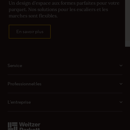
Un design d'espace aux formes parfaites pour votre
MB 037 Instructions de nettoyage pour les
parquet. Nos solutions pour les escaliers et les
parquets et les escaliers avec surface
marches sont flexibles.
ProActive+ dans le secteur residentiel prive
MB 051 Mesure des tolérances de planéité
En savoir plus
Propriétés finition ProVital finish
Service
Professionnel:les
L’entreprise