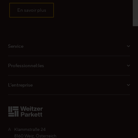
MB 051 Mesure des tolérances de planéité
En savoir plus
Propriétés finition ProVital finish
Service
Professionnel:les
L’entreprise
A
Klammstraße 24
8160 Weiz, Österreich