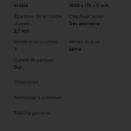
brossé
1800 x 175 x 11 mm
Épaisseur de la couche
Chauffage au sol
d'usure
Très approprié
2,7 mm
Nombre de couches
Veines du bois
3
calme
Dureté du parquet
Dur
Dimensions
1800 x 175 mm | Epaisseur totale 11 mm avec
Nettoyage & entretien
env.2,7 mm de parement
Savon de nettoyage
Produit d’entretien
Téléchargements
ProVital
MB 021 Résistance thermique par produit