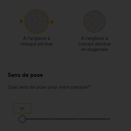
Solutions
Escalier/Escalier en bois
Produits de nettoyage et d‘entretien
A l’anglaise à
A l’anglaise à
cooupe perdue
cooupe perdue
Techniques de pose & motifs de pose
en diagonale
Traitements
Sens de pose
Gamme de plinthes
Quel sens de pose pour votre parquet?
Pour une bonne raison
0°
Fait pour durer
Précieux et abordable