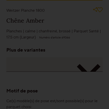
Les images ne peuvent jamais représenter la réalité. Jouez la sécurité et
Parquet pour rénovation
jetez un œil à un échantillon de l’un de nos partenaires
Weitzer Planche 1800
Chêne
Amber
Couleurs
Planches
|
calme
|
chanfreiné
,
brossé
|
Parquet Santé
|
17.5 cm (Largeur)
Numéro d'article 69366
En savoir plus sur les couleurs
Plus de variantes
Gammes
Platzhalter Maserungen
Calme
Vivant
Motif de pose
Caractère
Ce(s) modèle(s) de pose est/sont possible(s) pour le
parquet choisi