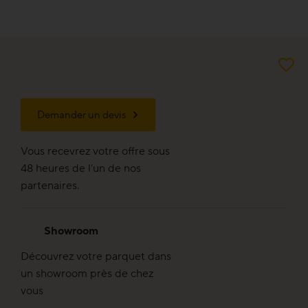
Bon pour l’environnement
Bois régional d’Europe
Aspekt planches
Demander un devis
Aspekt lames
Vous recevrez votre offre sous
48 heures de l'un de nos
partenaires.
Aspekt lamelles
Showroom
Découvrez votre parquet dans
Professionnel
un showroom près de chez
vous