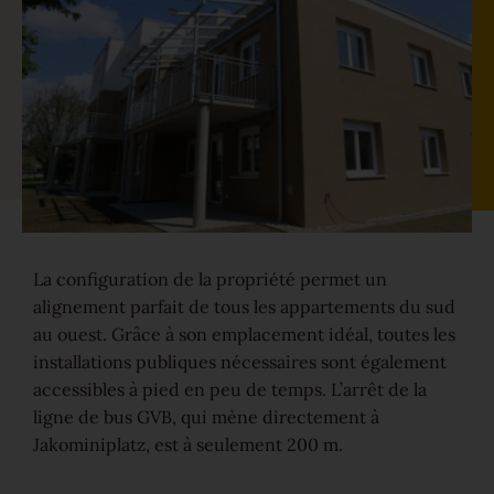
Parquet pour rénovation
Couleurs
En savoir plus sur les couleurs
Gammes
La configuration de la propriété permet un
alignement parfait de tous les appartements du sud
Platzhalter Maserungen
au ouest. Grâce à son emplacement idéal, toutes les
Calme
installations publiques nécessaires sont également
accessibles à pied en peu de temps. L’arrêt de la
Vivant
ligne de bus GVB, qui mène directement à
Caractère
Jakominiplatz, est à seulement 200 m.