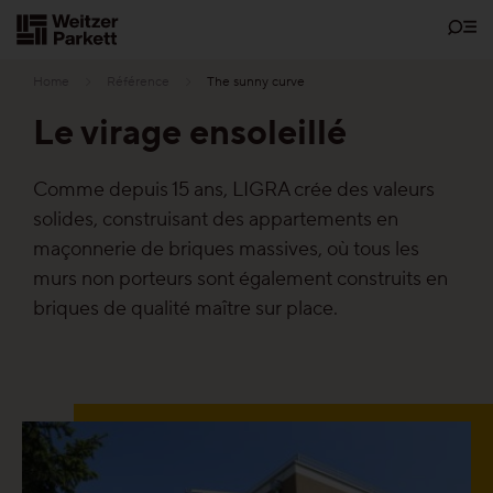
Zum
Inhalt
Home
Référence
The sunny curve
Le virage ensoleillé
Showrooms
Comme depuis 15 ans, LIGRA crée des valeurs
solides, construisant des appartements en
Parquet
maçonnerie de briques massives, où tous les
murs non porteurs sont également construits en
Les fonctions
briques de qualité maître sur place.
Parquet sans entretien
Parquet Santé
Parquet Silence