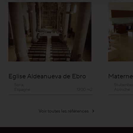
Votre liste de souhaits personnelle
Choisir la langue (
FR
)
Eglise Aldeanueva de Ebro
Materne
Soria,
Stubenber
Espagne
1200 m2
Autriche
Voir toutes les références