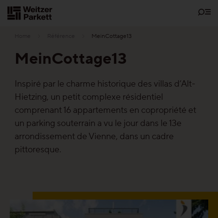
Zum
Inhalt
Home
Référence
MeinCottage13
MeinCottage13
Showrooms
Inspiré par le charme historique des villas d’Alt-
Hietzing, un petit complexe résidentiel
Parquet
comprenant 16 appartements en copropriété et
un parking souterrain a vu le jour dans le 13e
Les fonctions
arrondissement de Vienne, dans un cadre
pittoresque.
Parquet sans entretien
Parquet Santé
Parquet Silence