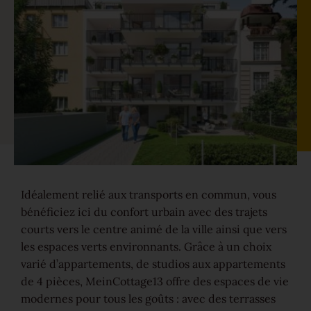
Parquet pour rénovation
Couleurs
En savoir plus sur les couleurs
Gammes
Idéalement relié aux transports en commun, vous
Platzhalter Maserungen
bénéficiez ici du confort urbain avec des trajets
Calme
courts vers le centre animé de la ville ainsi que vers
les espaces verts environnants. Grâce à un choix
Vivant
varié d’appartements, de studios aux appartements
Caractère
de 4 pièces, MeinCottage13 offre des espaces de vie
modernes pour tous les goûts : avec des terrasses