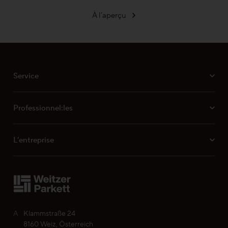
Votre liste de souhaits personnelle
À l’aperçu
Choisir la langue (
FR
)
Service
Professionnel:les
L’entreprise
A
Klammstraße 24
8160 Weiz, Österreich